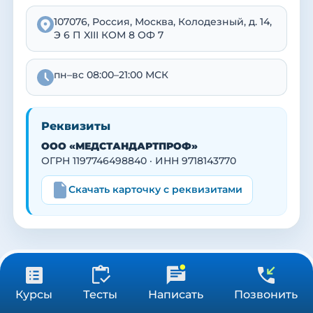
107076, Россия, Москва, Колодезный, д. 14,
Э 6 П XIII КОМ 8 ОФ 7
пн–вс 08:00–21:00 МСК
Реквизиты
ООО «МЕДСТАНДАРТПРОФ»
ОГРН 1197746498840 · ИНН 9718143770
Скачать карточку с реквизитами
от 3 900 ₽
Получить консультацию
Курсы
Тесты
Написать
Позвонить
36/72/144 ч