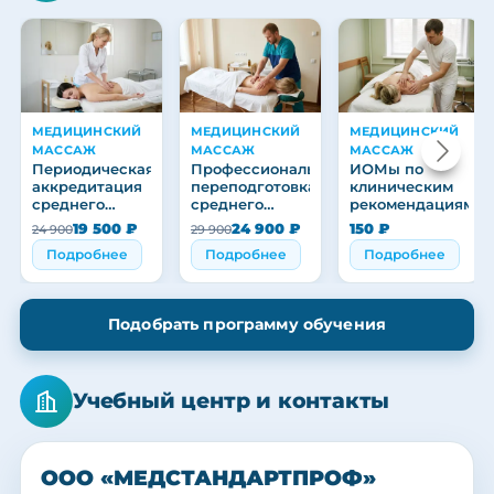
МЕДИЦИНСКИЙ
МЕДИЦИНСКИЙ
МЕДИЦИНСКИЙ
МАССАЖ
МАССАЖ
МАССАЖ
Периодическая
Профессиональная
ИОМы по
аккредитация
переподготовка
клиническим
среднего
среднего
рекомендациям
медицинского
медицинского
19 500 ₽
24 900 ₽
150 ₽
24 900
29 900
персонала
персонала
Подробнее
Подробнее
Подробнее
Подобрать программу обучения
Учебный центр и контакты
ООО «МЕДСТАНДАРТПРОФ»