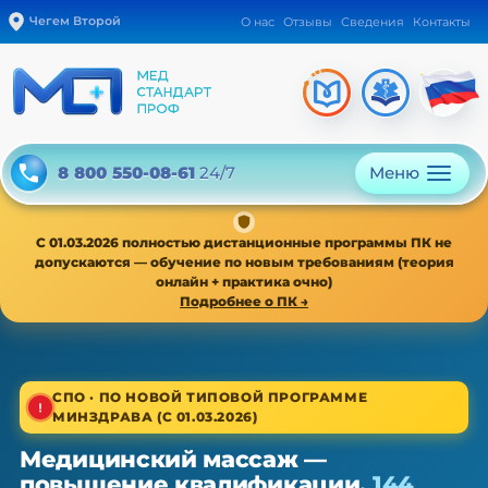
Чегем Второй
О нас
Отзывы
Сведения
Контакты
Меню
8 800 550-08-61
24/7
С 01.03.2026 полностью дистанционные программы ПК не
допускаются — обучение по новым требованиям (теория
онлайн + практика очно)
Подробнее о ПК →
1/4
СПО · ПО НОВОЙ ТИПОВОЙ ПРОГРАММЕ
МИНЗДРАВА (С 01.03.2026)
Среднее звено · новая типовая программа
Медицинский массаж —
Медицинский массаж — ПК,
повышение квалификации,
144