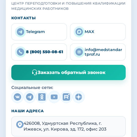
ЦЕНТР ПЕРЕПОДГОТОВКИ И ПОВЫШЕНИЯ КВАЛИФИКАЦИИ
МЕДИЦИНСКИХ РАБОТНИКОВ
МЕДСТАНДАРТПРОФ
МЕДСТАНДАРТПРОФ
МЕДСТАНДАРТПРОФ
КОНТАКТЫ
Учебный центр
Наша команда
Выпускники
Практика с действующими специалистами
Преподаватели и кураторы центра
Вручение удостоверений и сертификатов
Telegram
MAX
info@medstandar
8 (800) 550-08-61
tprof.ru
Заказать обратный звонок
Социальные сети:
НАШИ АДРЕСА
426008, Удмуртская Республика, г.
Ижевск, ул. Кирова, зд. 172, офис 203