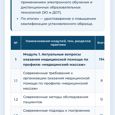
применением электронного обучения и
дистанционных образовательных
технологий (ЭО и ДОТ).
По итогам — удостоверение о повышении
квалификации установленного образца.
Ле
Наименования модулей, тем, разделов
№
Всего
практики
Модуль 1. Актуальные вопросы
1
оказания медицинской помощи по
134
3
профилю «медицинский массаж»
Современные требования к
организации оказания медицинской
1.1
8
помощи по профилю «медицинский
массаж»
Современные методы обследования
1.2
12
пациентов
Современные подходы к построению