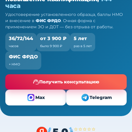
36/72/144 ч
часа
Очно (практика) + теория онлайн, без отрыва от
Удостоверение установленного образца, баллы НМО
работы
и внесение в
ФИС ФРДО
. Очная форма с
применением ЭО и ДОТ — без отрыва от работы.
36/72/144
от 3 900 ₽
5 лет
часов
было 9 900 ₽
раз в 5 лет
ФИС ФРДО
+ НМО
Получить консультацию
Max
Telegram
5,0