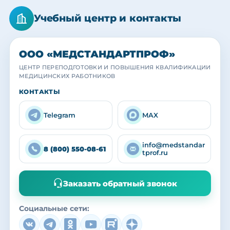
Учебный центр и контакты
ООО «МЕДСТАНДАРТПРОФ»
ЦЕНТР ПЕРЕПОДГОТОВКИ И ПОВЫШЕНИЯ КВАЛИФИКАЦИИ
МЕДИЦИНСКИХ РАБОТНИКОВ
МЕДСТАНДАРТПРОФ
МЕДСТАНДАРТПРОФ
МЕДСТАНДАРТПРОФ
КОНТАКТЫ
Учебный центр
Наша команда
Выпускники
Практика с действующими специалистами
Преподаватели и кураторы центра
Вручение удостоверений и сертификатов
Telegram
MAX
info@medstandar
8 (800) 550-08-61
tprof.ru
Заказать обратный звонок
Социальные сети: