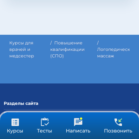
Курсы для
Повышение
врачей и
квалификации
Логопедический
медсестер
(СПО)
массаж
Разделы сайта
Партнёрская программа
Для организаций
от 3 900 ₽
Получить консультацию
Курсы для врачей и медсестер
Курсы
Тесты
Написать
Позвонить
36/72/144 ч
Тестирование