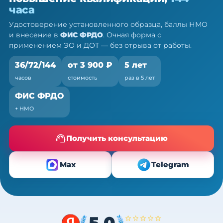
36/72/144 ч
часа
Очно (практика) + теория онлайн, без отрыва от
Удостоверение установленного образца, баллы НМО
работы
и внесение в
ФИС ФРДО
. Очная форма с
применением ЭО и ДОТ — без отрыва от работы.
36/72/144
от 3 900 ₽
5 лет
часов
стоимость
раз в 5 лет
ФИС ФРДО
+ НМО
Получить консультацию
Max
Telegram
5,0