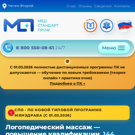
Чегем Второй
О нас
Отзывы
Сведения
Контакты
Меню
8 800 550-08-61
24/7
С 01.03.2026 полностью дистанционные программы ПК не
допускаются — обучение по новым требованиям (теория
онлайн + практика очно)
Подробнее о ПК →
1/4
СПО · ПО НОВОЙ ТИПОВОЙ ПРОГРАММЕ
МИНЗДРАВА (С 01.03.2026)
Среднее звено · новая типовая программа
Логопедический массаж —
Логопедический массаж — ПК,
повышение квалификации,
144