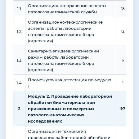
Организационно-правовые аспекты
1.1
18
патологоанатомической службы
Организационно-технологические
аспекты работы лаборатории
1.2
12
патологоанатомического бюро
(отделения)
Санитарно-эпидемиологический
режим работы лаборатории
1.3
6
патологоанатомического бюро
(отделения)
Промежуточная аттестация по модулю
1.4
1
1
Модуль 2. Проведение лабораторной
обработки биоматериала при
2
прижизненных и посмертных
97
3
патолого-анатомических
исследованиях
Организация и технология
проведения лабораторной обработки