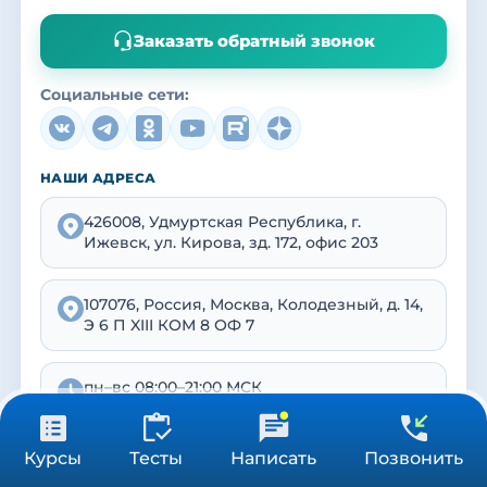
Заказать обратный звонок
Социальные сети:
НАШИ АДРЕСА
426008, Удмуртская Республика, г.
Ижевск, ул. Кирова, зд. 172, офис 203
107076, Россия, Москва, Колодезный, д. 14,
Э 6 П XIII КОМ 8 ОФ 7
пн–вс 08:00–21:00 МСК
от 3 900 ₽
Получить консультацию
Курсы
Тесты
Написать
Позвонить
36/72/144 ч
Реквизиты