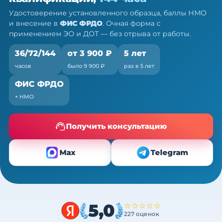
Очно (практика) + теория онлайн, без отрыва от
Удостоверение установленного образца, баллы НМО
работы
и внесение в
ФИС ФРДО
. Очная форма с
применением ЭО и ДОТ — без отрыва от работы.
36/72/144
от 3 900 ₽
5 лет
часов
было 9 900 ₽
раз в 5 лет
ФИС ФРДО
+ НМО
Получить консультацию
Max
Telegram
5,0
227 оценок