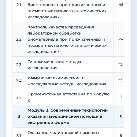
2.1
биоматериала при прижизненных и
48
1
посмертных патолого-анатомических
исследованиях
Контроль качества проведения
лабораторной обработки
2.2
биоматериала при прижизненных и
24
посмертных патолого-анатомических
исследованиях
Гистохимические методы
2.3
12
исследования
Иммуногистохимические и
2.4
12
молекулярные методы исследования
Промежуточная аттестация по модулю
2.5
1
2
Модуль 3. Современные технологии
3
оказания медицинской помощи в
6
экстренной форме
Оказание медицинской помощи в
3.1
6