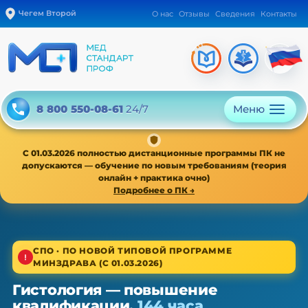
Чегем Второй
О нас
Отзывы
Сведения
Контакты
Меню
8 800 550-08-61
24/7
С 01.03.2026 полностью дистанционные программы ПК не
допускаются — обучение по новым требованиям (теория
онлайн + практика очно)
Подробнее о ПК →
1/4
СПО · ПО НОВОЙ ТИПОВОЙ ПРОГРАММЕ
МИНЗДРАВА (С 01.03.2026)
Среднее звено · новая типовая программа
Гистология — повышение
Гистология — ПК, 36/72/144 ч
квалификации,
144 часа