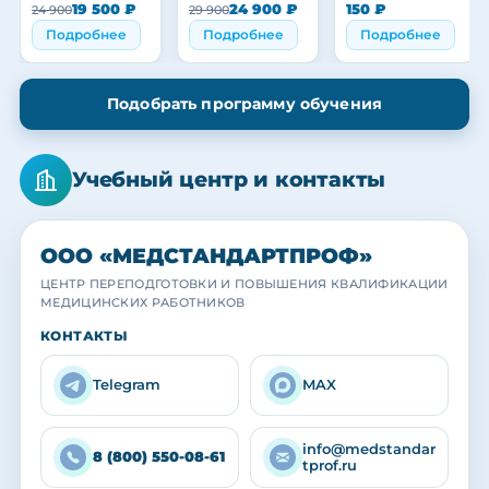
медицинского
медицинского
19 500 ₽
24 900 ₽
150 ₽
24 900
29 900
персонала
персонала
Подробнее
Подробнее
Подробнее
Подобрать программу обучения
Учебный центр и контакты
ООО «МЕДСТАНДАРТПРОФ»
ЦЕНТР ПЕРЕПОДГОТОВКИ И ПОВЫШЕНИЯ КВАЛИФИКАЦИИ
МЕДИЦИНСКИХ РАБОТНИКОВ
МЕДСТАНДАРТПРОФ
МЕДСТАНДАРТПРОФ
МЕДСТАНДАРТПРОФ
КОНТАКТЫ
Учебный центр
Наша команда
Выпускники
Практика с действующими специалистами
Преподаватели и кураторы центра
Вручение удостоверений и сертификатов
Telegram
MAX
info@medstandar
8 (800) 550-08-61
tprof.ru