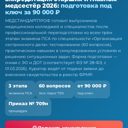
аккредитация старших и главных
медсестёр 2026:
подготовка под
медсестёр — подготовка под
ключ за 90 000 ₽
ключ
МЕДСТАНДАРТПРОФ готовит выпускников
Готовим ко всем трём этапам экзамена ПСА: тест,
медицинских колледжей и специалистов после
симуляция, ситуационные задачи
профессиональной переподготовки ко всем трём
этапам экзамена ПСА по специальности «Организация
сестринского дела»: тестированию (60 вопросов),
практическим навыкам в симулированных условиях и
решению ситуационных задач. Форма подготовки —
очная с ЭО и ДОТ (соответствует ФЗ № 28-ФЗ, с
01.03.2026). Куратор ведёт от подачи заявки до
внесения свидетельства в реестр ФРМР.
3 этапа
60 вопросов
от 90 000 ₽
экзамена ПСА
тест, порог 70%
под ключ
Приказ № 709н
процедура
Получить консультацию