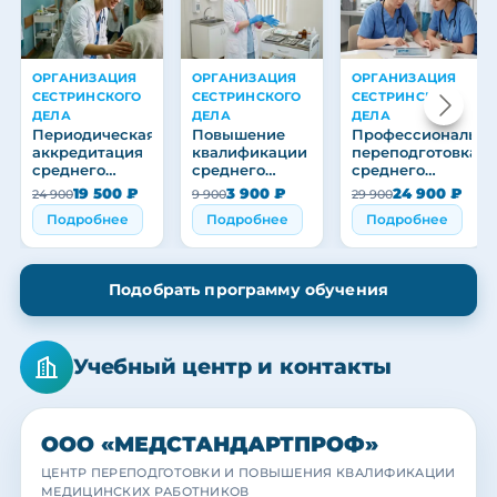
ОРГАНИЗАЦИЯ
ОРГАНИЗАЦИЯ
ОРГАНИЗАЦИЯ
СЕСТРИНСКОГО
СЕСТРИНСКОГО
СЕСТРИНСКОГО
ДЕЛА
ДЕЛА
ДЕЛА
Периодическая
Повышение
Профессиональна
аккредитация
квалификации
переподготовка
среднего
среднего
среднего
медицинского
медицинского
медицинского
19 500 ₽
3 900 ₽
24 900 ₽
24 900
9 900
29 900
персонала
персонала
персонала
Подробнее
Подробнее
Подробнее
Подобрать программу обучения
Учебный центр и контакты
ООО «МЕДСТАНДАРТПРОФ»
ЦЕНТР ПЕРЕПОДГОТОВКИ И ПОВЫШЕНИЯ КВАЛИФИКАЦИИ
МЕДИЦИНСКИХ РАБОТНИКОВ