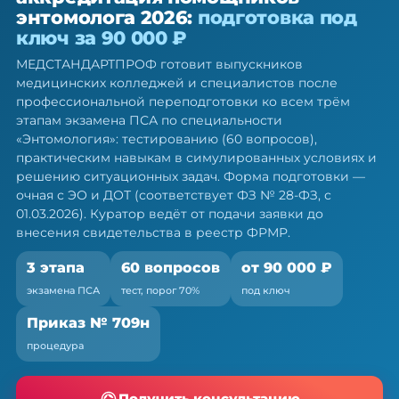
аккредитация помощников
энтомолога 2026:
подготовка под
энтомолога — подготовка под
ключ за 90 000 ₽
ключ
МЕДСТАНДАРТПРОФ готовит выпускников
Готовим ко всем трём этапам экзамена ПСА: тест,
медицинских колледжей и специалистов после
симуляция, ситуационные задачи
профессиональной переподготовки ко всем трём
этапам экзамена ПСА по специальности
«Энтомология»: тестированию (60 вопросов),
практическим навыкам в симулированных условиях и
решению ситуационных задач. Форма подготовки —
очная с ЭО и ДОТ (соответствует ФЗ № 28-ФЗ, с
01.03.2026). Куратор ведёт от подачи заявки до
внесения свидетельства в реестр ФРМР.
3 этапа
60 вопросов
от 90 000 ₽
экзамена ПСА
тест, порог 70%
под ключ
Приказ № 709н
процедура
Получить консультацию