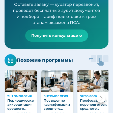
Оставьте заявку — куратор перезвонит,
проведёт бесплатный аудит документов
и подберёт тариф подготовки к трём
этапам экзамена ПСА.
Получить консультацию
Похожие программы
ЭНТОМОЛОГИЯ
ЭНТОМОЛОГИЯ
ЭНТОМОЛОГИЯ
Периодическая
Повышение
Профессиональна
аккредитация
квалификации
переподготовка
среднего
среднего
среднего
медицинского
медицинского
медицинского