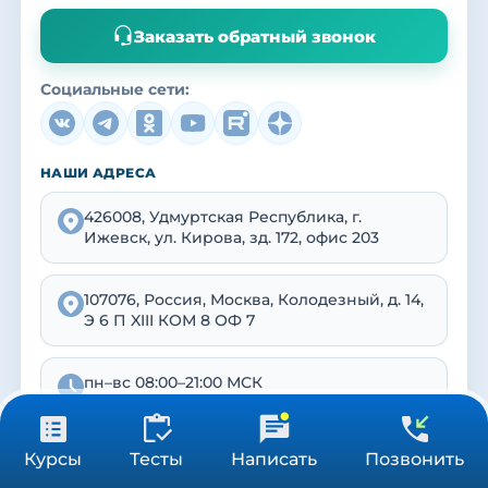
Заказать обратный звонок
Социальные сети:
НАШИ АДРЕСА
426008, Удмуртская Республика, г.
Ижевск, ул. Кирова, зд. 172, офис 203
107076, Россия, Москва, Колодезный, д. 14,
Э 6 П XIII КОМ 8 ОФ 7
пн–вс 08:00–21:00 МСК
от 90 000 ₽
Получить консультацию
Курсы
Тесты
Написать
Позвонить
Реквизиты
ПСА