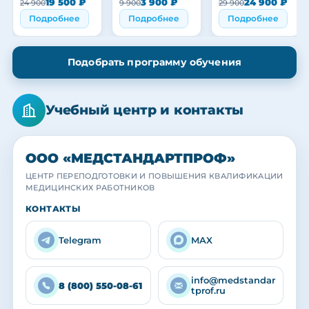
19 500 ₽
3 900 ₽
24 900 ₽
24 900
9 900
29 900
персонала
персонала
персонала
Подробнее
Подробнее
Подробнее
Подобрать программу обучения
Учебный центр и контакты
ООО «МЕДСТАНДАРТПРОФ»
ЦЕНТР ПЕРЕПОДГОТОВКИ И ПОВЫШЕНИЯ КВАЛИФИКАЦИИ
МЕДИЦИНСКИХ РАБОТНИКОВ
МЕДСТАНДАРТПРОФ
МЕДСТАНДАРТПРОФ
МЕДСТАНДАРТПРОФ
КОНТАКТЫ
Учебный центр
Наша команда
Выпускники
Практика с действующими специалистами
Преподаватели и кураторы центра
Вручение удостоверений и сертификатов
Telegram
MAX
info@medstandar
8 (800) 550-08-61
tprof.ru