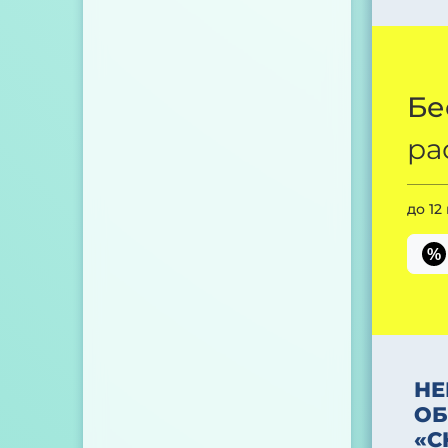
Бе
ра
до 12
%
НЕ
ОБ
«С