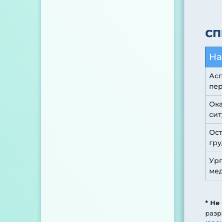
СП
На
Ас
пер
Ок
сит
Ост
гру
Ург
ме
* Не
разр