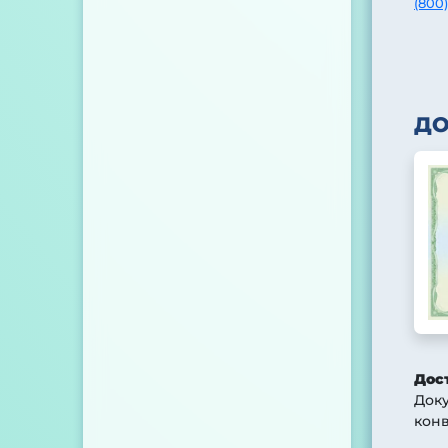
(800)
Д
Дос
Док
конв