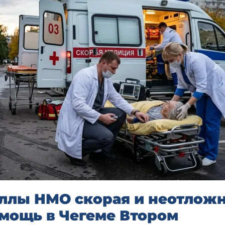
ллы НМО скорая и неотлож
мощь в Чегеме Втором