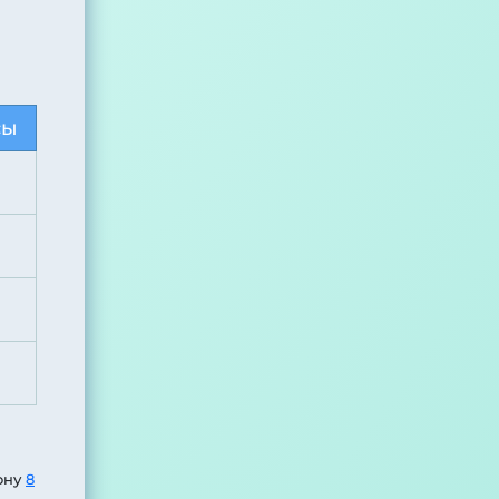
сы
ону
8