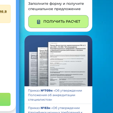
Заполните форму и получите
специальное предложение
ие в
ПОЛУЧИТЬ РАСЧЕТ
Приказ
№709н
«Об утверждении
Положения об аккредитации
специалистов»
Приказ
№83н
«Об утверждении
Квалификационных требований к