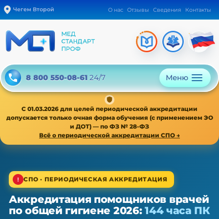
Чегем Второй
О нас
Отзывы
Сведения
Контакты
Меню
8 800 550-08-61
24/7
С 01.03.2026 для целей периодической аккредитации
допускается только очная форма обучения (с применением ЭО
и ДОТ) — по ФЗ № 28-ФЗ
Всё о периодической аккредитации СПО →
1/4
СПО · ПЕРИОДИЧЕСКАЯ АККРЕДИТАЦИЯ
Аккредитация помощников врачей
СПО · периодическая аккредитация · 1 раз в 5 лет
по общей гигиене 2026:
144 часа ПК
Аккредитация помощников