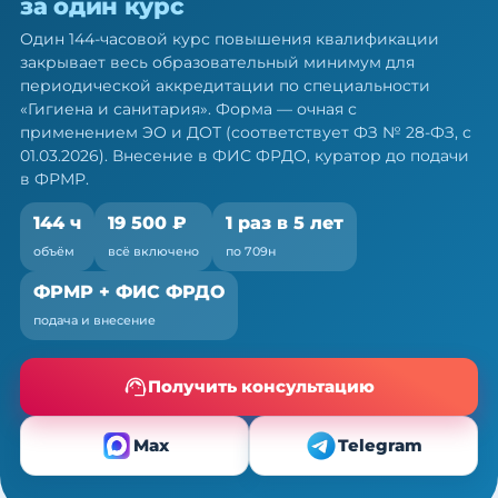
за один курс
врачей по общей гигиене: 144 ч
ПК за один курс
Один 144-часовой курс повышения квалификации
закрывает весь образовательный минимум для
Один курс закрывает весь минимум портфолио
периодической аккредитации по специальности
— по 709н и ФЗ № 28-ФЗ
«Гигиена и санитария». Форма — очная с
применением ЭО и ДОТ (соответствует ФЗ № 28-ФЗ, с
01.03.2026). Внесение в ФИС ФРДО, куратор до подачи
в ФРМР.
144 ч
19 500 ₽
1 раз в 5 лет
объём
всё включено
по 709н
ФРМР + ФИС ФРДО
подача и внесение
Получить консультацию
Max
Telegram