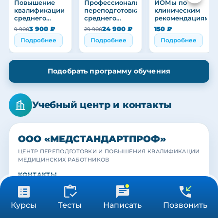
Повышение
Профессиональная
ИОМы по
квалификации
переподготовка
клиническим
среднего
среднего
рекомендациям
медицинского
медицинского
3 900 ₽
24 900 ₽
150 ₽
9 900
29 900
персонала
персонала
Подробнее
Подробнее
Подробнее
Подобрать программу обучения
Учебный центр и контакты
ООО «МЕДСТАНДАРТПРОФ»
ЦЕНТР ПЕРЕПОДГОТОВКИ И ПОВЫШЕНИЯ КВАЛИФИКАЦИИ
МЕДИЦИНСКИХ РАБОТНИКОВ
МЕДСТАНДАРТПРОФ
МЕДСТАНДАРТПРОФ
МЕДСТАНДАРТПРОФ
КОНТАКТЫ
Учебный центр
Наша команда
Выпускники
Практика с действующими специалистами
Преподаватели и кураторы центра
Вручение удостоверений и сертификатов
Telegram
MAX
19 500 ₽
Получить консультацию
Курсы
Тесты
Написать
Позвонить
144 ч