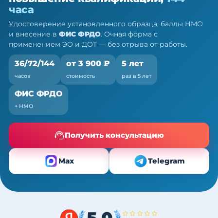
— ПК, 36/72/144 ч
часа
Очно (практика) + теория онлайн, без отрыва от
Удостоверение установленного образца, баллы НМО
работы
и внесение в
ФИС ФРДО
. Очная форма с
применением ЭО и ДОТ — без отрыва от работы.
36/72/144
от 3 900 ₽
5 лет
часов
стоимость
раз в 5 лет
ФИС ФРДО
+ НМО
Получить консультацию
Max
Telegram
5,0