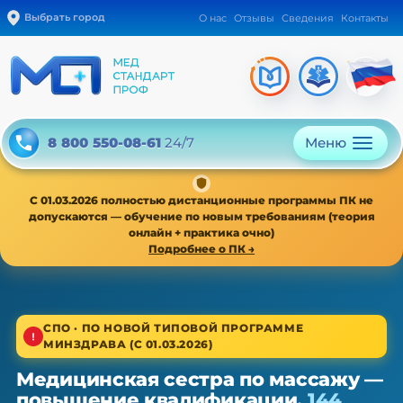
Выбрать город
О нас
Отзывы
Сведения
Контакты
Меню
8 800 550-08-61
24/7
С 01.03.2026 полностью дистанционные программы ПК не
допускаются — обучение по новым требованиям (теория
онлайн + практика очно)
Подробнее о ПК →
1/4
СПО · ПО НОВОЙ ТИПОВОЙ ПРОГРАММЕ
МИНЗДРАВА (С 01.03.2026)
Среднее звено · новая типовая программа
Медицинская сестра по массажу —
Медицинская сестра по массажу
повышение квалификации,
144