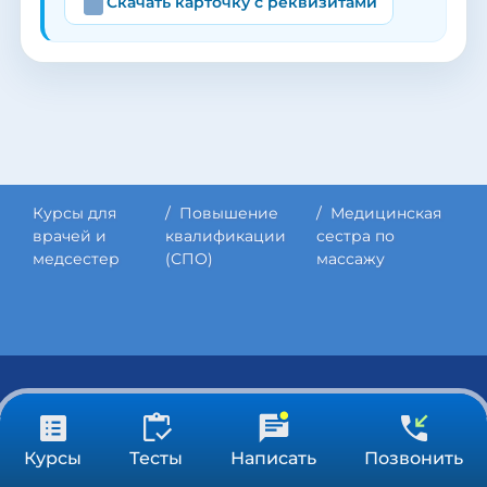
Скачать карточку с реквизитами
Курсы для
Повышение
Медицинская
врачей и
квалификации
сестра по
медсестер
(СПО)
массажу
Разделы сайта
от 3 900 ₽
Получить консультацию
Курсы
Тесты
Написать
Позвонить
Партнёрская программа
36/72/144 ч