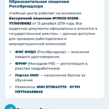
Образовательная лицензия
Рособрнадзора
Учебный центр работает на основании
бессрочной лицензии №Л035-01298-
77/00181682
от 13 декабря 2019 года. Все
выданные документы официальны и вносятся в
государственные реестры — данные доступны
для проверки работодателем и
аккредитационной комиссией.
ФИС ФРДО
(Рособрнадзор) — внесение
каждого удостоверения
ФРМР
(Минздрав РФ) — регистрация в
реестре медработников
Портал НМО
— начисление баллов за
обучение
Реквизиты:
ИНН 9718143770
·
ОГРН
1197746498840