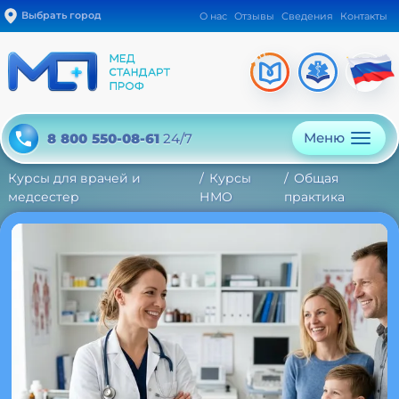
Выбрать город
О нас
Отзывы
Сведения
Контакты
Меню
8 800 550-08-61
24/7
Курсы для врачей и
Курсы
Общая
медсестер
НМО
практика