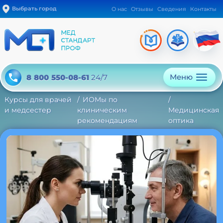
Выбрать город
О нас
Отзывы
Сведения
Контакты
Меню
8 800 550-08-61
24/7
Курсы для врачей
ИОМы по
и медсестер
клиническим
Медицинская
рекомендациям
оптика