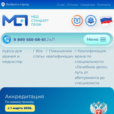
Выбрать город
О нас
Отзывы
Сведения
Контакты
Меню
8 800 550-08-61
24/7
Курсы для
Все
Повышение
Квалификация
врачей и
статьи
квалификации
врача по
медсестер
специальности
«Лечебное дело»:
путь от
абитуриента до
специалиста
Аккредитация
По новому приказу
с 1 марта 2026.