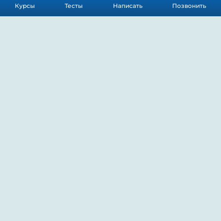
Первичная
Курсы
Тесты
Написать
Позвонить
аккредитация (СПО)
Курсы НМО
Аттестация на 
Категорию
ИОМы по клиническим 
 рекомендациям
Для специалистов с 
Немедицинским образованием
Профессиональная
деформация
Подготовка
Портфолио
Курсы с выдачей
Свидетельства
Психология 