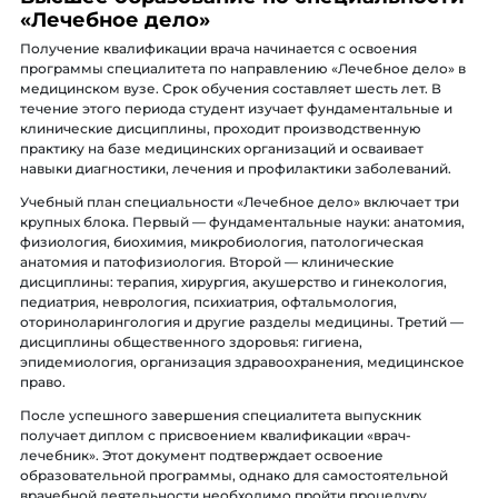
«Лечебное дело»
Получение квалификации врача начинается с освоения
программы специалитета по направлению «Лечебное дело» в
медицинском вузе. Срок обучения составляет шесть лет. В
течение этого периода студент изучает фундаментальные и
клинические дисциплины, проходит производственную
практику на базе медицинских организаций и осваивает
навыки диагностики, лечения и профилактики заболеваний.
Учебный план специальности «Лечебное дело» включает три
крупных блока. Первый — фундаментальные науки: анатомия,
физиология, биохимия, микробиология, патологическая
анатомия и патофизиология. Второй — клинические
дисциплины: терапия, хирургия, акушерство и гинекология,
педиатрия, неврология, психиатрия, офтальмология,
оториноларингология и другие разделы медицины. Третий —
дисциплины общественного здоровья: гигиена,
эпидемиология, организация здравоохранения, медицинское
право.
После успешного завершения специалитета выпускник
получает диплом с присвоением квалификации «врач-
лечебник». Этот документ подтверждает освоение
образовательной программы, однако для самостоятельной
врачебной деятельности необходимо пройти процедуру