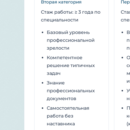
Вторая категория
Пер
Стаж работы: ≥ 3 года по
Ста
специальности
спе
Базовый уровень
В
профессиональной
п
зрелости
п
Компетентное
О
решение типичных
с
задач
м
и
Знание
профессиональных
У
документов
н
Самостоятельная
П
работа без
к
наставника
(