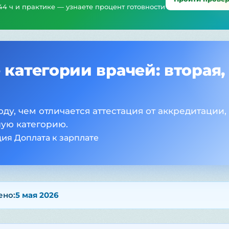
44 ч и практике — узнаете процент готовности
атегории врачей: вторая,
оду, чем отличается аттестация от аккредитации,
шую категорию.
ция
Доплата к зарплате
ено:
5 мая 2026