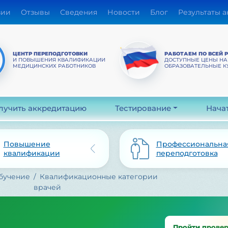
зии
Отзывы
Сведения
Новости
Блог
Результаты 
ЦЕНТР ПЕРЕПОДГОТОВКИ
РАБОТАЕМ ПО ВСЕЙ 
И ПОВЫШЕНИЯ КВАЛИФИКАЦИИ
ДОСТУПНЫЕ ЦЕНЫ НА
МЕДИЦИНСКИХ РАБОТНИКОВ
ОБРАЗОВАТЕЛЬНЫЕ К
лучить аккредитацию
Тестирование
Нача
Повышение
Профессиональна
квалификации
переподготовка
бучение
Квалификационные категории
врачей
Пройти прове