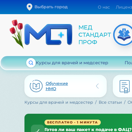
Выбрать город
О нас
Лицен
Курсы для врачей и медсестер
По
Обучение
НМО
Курсы для врачей и медсестер
Все статьи
О
БЕСПЛАТНО · 1 МИНУТА
Готов ли ваш пакет к подаче в ФАЦ?
✓