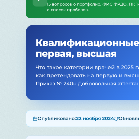
15 вопросов о портфолио, ФИС ФРДО, ПК 1
и список пробелов.
Квалификационные к
первая, высшая
Что такое категории врачей в 2025 г
как претендовать на первую и выс
Приказ № 240н
Добровольная аттеста
Опубликовано:
22 ноября 2024
Обновл