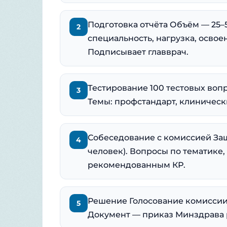
Подготовка отчёта Объём — 25–5
2
специальность, нагрузка, освое
Подписывает главврач.
Тестирование 100 тестовых воп
3
Темы: профстандарт, клиническ
Собеседование с комиссией Защ
4
человек). Вопросы по тематике,
рекомендованным КР.
Решение Голосование комиссии:
5
Документ — приказ Минздрава р