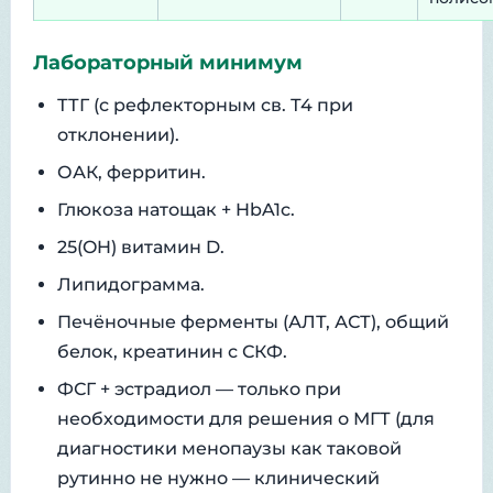
Лабораторный минимум
ТТГ (с рефлекторным св. Т4 при
отклонении).
ОАК, ферритин.
Глюкоза натощак + HbA1c.
25(OH) витамин D.
Липидограмма.
Печёночные ферменты (АЛТ, АСТ), общий
белок, креатинин с СКФ.
ФСГ + эстрадиол — только при
необходимости для решения о МГТ (для
диагностики менопаузы как таковой
рутинно не нужно — клинический