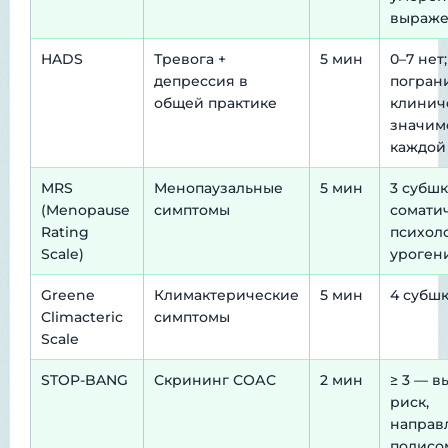
выраже
HADS
Тревога +
5 мин
0–7 нет;
депрессия в
пограни
общей практике
клинич
значим
каждой
MRS
Менопаузальные
5 мин
3 субшк
(Menopause
симптомы
соматич
Rating
психол
Scale)
уроген
Greene
Климактерические
5 мин
4 субш
Climacteric
симптомы
Scale
STOP-BANG
Скрининг СОАС
2 мин
≥ 3 — в
риск,
направ
полисо