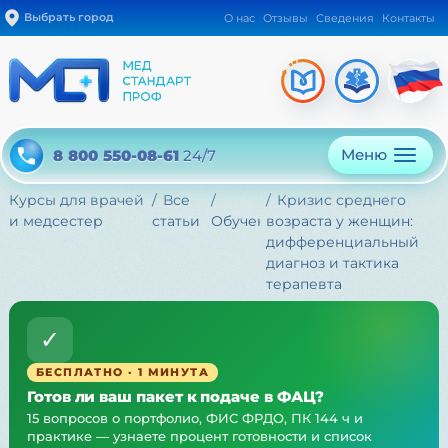
Выбрать город
О нас
Отзывы
Сведения
Контакты
Меню
8 800 550-08-61
24/7
Курсы для врачей
Все
Кризис среднего
и медсестер
статьи
Обучение
возраста у женщин:
дифференциальный
диагноз и тактика
терапевта
✓
БЕСПЛАТНО · 1 МИНУТА
Готов ли ваш пакет к подаче в ФАЦ?
15 вопросов о портфолио, ФИС ФРДО, ПК 144 ч и
практике — узнаете процент готовности и список