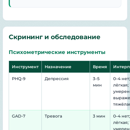
Скрининг и обследование
Психометрические инструменты
Инструмент
Назначение
Время
Интерп
PHQ-9
Депрессия
3–5
0–4 нет;
мин
лёгкая; 
умеренн
выражен
тяжёла
GAD-7
Тревога
3 мин
0–4 нет;
лёгкая; 
умеренн