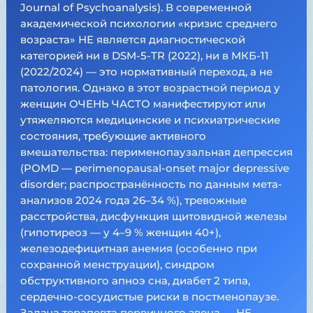
Journal of Psychoanalysis). В современной
академической психологии «кризис среднего
возраста» НЕ является диагностической
категорией ни в DSM-5-TR (2022), ни в МКБ-11
(2022/2024) — это нормативный переход, а не
патология. Однако в этот возрастной период у
женщин ОЧЕНЬ ЧАСТО манифестируют или
утяжеляются медицинские и психиатрические
состояния, требующие активного
вмешательства: перименопаузальная депрессия
(POMD — perimenopausal-onset major depressive
disorder; распространённость по данным мета-
анализов 2024 года 26–34 %), тревожные
расстройства, дисфункция щитовидной железы
(гипотиреоз — у 4–9 % женщин 40+),
железодефицитная анемия (особенно при
сохранной менструации), синдром
обструктивного апноэ сна, диабет 2 типа,
сердечно-сосудистые риски в постменопаузе.
Задача терапевта первичного звена — НЕ