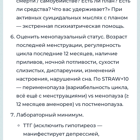
смерти / самоубийстве? Есть ли план? Есть
ли средства? Что вас удерживает?» При
активных суицидальных мыслях с планом
— экстренная психиатрическая помощь.
Оценить менопаузальный статус. Возраст
последней менструации, регулярность
цикла последние 12 месяцев, наличие
приливов, ночной потливости, сухости
слизистых, диспареунии, изменений
настроения, нарушений сна. По STRAW+10
— перименопауза (вариабельность цикла,
всё ещё с менструациями) vs менопауза (≥
12 месяцев аменорея) vs постменопауза.
Лабораторный минимум.
ТТГ (исключить гипотиреоз —
манифестирует депрессией,