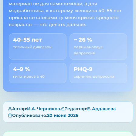
материал не для самопомощи, а для
медработника, к которому женщина 40–55 лет
пришла со словами «у меня кризис среднего
возраста» — что делать дальше.
40–55 лет
~ 26 %
типичный диапазон
перименопауз.
депрессия
4–9 %
PHQ-9
гипотиреоз ≥ 40
скрининг депрессии
Автор:
И.А. Черников
Редактор:
Е. Ардашева
Опубликовано:
20 июня 2026