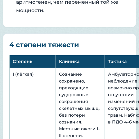
аритмогенен, чем переменный той же
мощности.
4 степени тяжести
Степень
Клиника
Тактика
I (лёгкая)
Сознание
Амбулаторн
сохранено,
наблюдение
преходящие
возможно п
судорожные
отсутствии
сокращения
изменений н
скелетных мышц,
сопутствующ
без потери
травм. Набл
сознания.
в ПДО 4–6 ча
Местные ожоги I–
II степени.