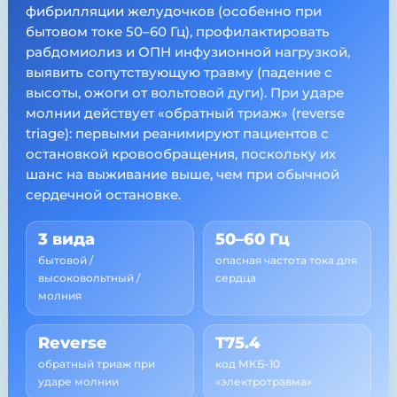
фибрилляции желудочков (особенно при
бытовом токе 50–60 Гц), профилактировать
рабдомиолиз и ОПН инфузионной нагрузкой,
выявить сопутствующую травму (падение с
высоты, ожоги от вольтовой дуги). При ударе
молнии действует «обратный триаж» (reverse
triage): первыми реанимируют пациентов с
остановкой кровообращения, поскольку их
шанс на выживание выше, чем при обычной
сердечной остановке.
3 вида
50–60 Гц
бытовой /
опасная частота тока для
высоковольтный /
сердца
молния
Reverse
T75.4
обратный триаж при
код МКБ-10
ударе молнии
«электротравма»