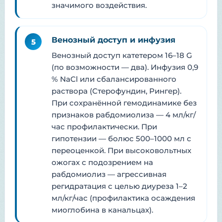
значимого воздействия.
Венозный доступ и инфузия
5
Венозный доступ катетером 16–18 G
(по возможности — два). Инфузия 0,9
% NaCl или сбалансированного
раствора (Стерофундин, Рингер).
При сохранённой гемодинамике без
признаков рабдомиолиза — 4 мл/кг/
час профилактически. При
гипотензии — болюс 500–1000 мл с
переоценкой. При высоковольтных
ожогах с подозрением на
рабдомиолиз — агрессивная
регидратация с целью диуреза 1–2
мл/кг/час (профилактика осаждения
миоглобина в канальцах).