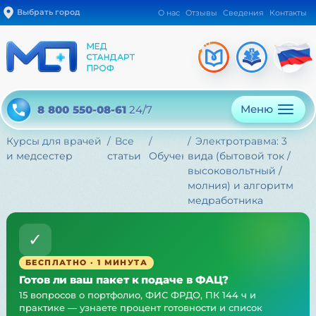
Выбрать город
О нас
Отзывы
Сведения
Контакты
Меню
8 800 550-08-61
24/7
Курсы для врачей
Все
Электротравма: 3
и медсестер
статьи
Обучение
вида (бытовой ток /
высоковольтный /
молния) и алгоритм
медработника
✓
БЕСПЛАТНО · 1 МИНУТА
Готов ли ваш пакет к подаче в ФАЦ?
15 вопросов о портфолио, ФИС ФРДО, ПК 144 ч и
практике — узнаете процент готовности и список