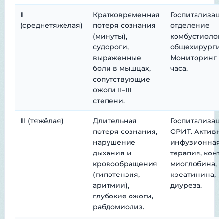
II
Кратковременная
Госпитализа
(среднетяжёлая)
потеря сознания
отделение
(минуты),
комбустиоло
судороги,
общехирурги
выраженные
Мониторинг 
боли в мышцах,
часа.
сопутствующие
ожоги II–III
степени.
III (тяжёлая)
Длительная
Госпитализа
потеря сознания,
ОРИТ. Актив
нарушение
инфузионна
дыхания и
терапия, кон
кровообращения
миоглобина,
(гипотензия,
креатинина,
аритмии),
диуреза.
глубокие ожоги,
рабдомиолиз.