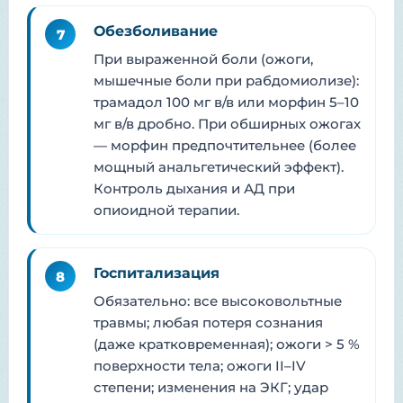
Обезболивание
7
При выраженной боли (ожоги,
мышечные боли при рабдомиолизе):
трамадол 100 мг в/в или морфин 5–10
мг в/в дробно. При обширных ожогах
— морфин предпочтительнее (более
мощный анальгетический эффект).
Контроль дыхания и АД при
опиоидной терапии.
Госпитализация
8
Обязательно: все высоковольтные
травмы; любая потеря сознания
(даже кратковременная); ожоги > 5 %
поверхности тела; ожоги II–IV
степени; изменения на ЭКГ; удар