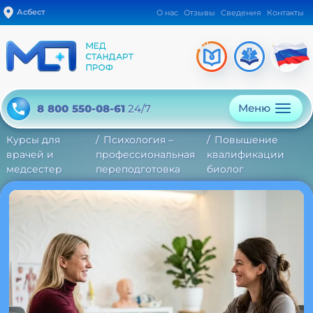
Асбест
О нас
Отзывы
Сведения
Контакты
Меню
8 800 550-08-61
24/7
Курсы для
Психология –
Повышение
врачей и
профессиональная
квалификации
медсестер
переподготовка
биолог