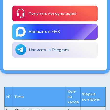
Получить консультацию
Написать в MAX
Написать в Telegram
Кол-
Форма
№
Тема
во
контроля
часов