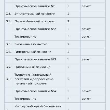
Практическое занятие №1
1
зачет
3.3.
Эпилептоидный психотип
2
3.4.
Паранойяльный психотип
2
Практическое занятие №2
1
зачет
Тестирование
4
зачет
3.5.
Эмотивный психотип
2
3.6.
Гипертимный психотип
2
Практическое занятие №3
1
зачет
3.7.
Цилотимный психотип
2
Тревожно-мнительный
3.8.
психотип и депрессивно-
2
печальный психотип
Практическое занятие №4
1
зачет
Тестирование
4
зачет
Метод свободной беседы как