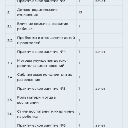
Практическое занятие №3
1
зачет
Детско-родительские
3.
10
отношения
Влияние семьи на развитие
3.1.
1
ребенка
Проблемы в отношениях детей
3.2.
1
и родителей
Практическое занятие №4
1
зачет
Методы улучшения детско-
3.3.
1
родительских отношений
Сиблинговые конфликты и их
3.4.
1
разрешение
Практическое занятие №5
1
зачет
Роль матери и отца в
3.5.
1
воспитании
Стили воспитания и их влияние
3.6.
1
на ребенка
Практическое занятие №6
1
зачет