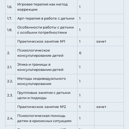
Игровая терапия как метод
1.6.
1
коррекции
1.7.
Арт-терапия в работе с детьми
1
Особенности работы с детьми
1.8.
1
с особыми потребностями
Практическое занятие №1
1
зачет
Психологическое
2.
6
консультирование детей
Этика и границы в
2.1.
1
консультировании детей
Методы индивидуального
2.2.
1
консультирования
Групповые занятия с детьми:
2.3.
1
цели и подходы
Практическое занятие №2
1
зачет
Психологическая помощь
2.4.
1
детям в кризисных ситуациях