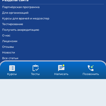
Разделы сайта
Партнёрская программа
Для организаций
Курсы для врачей и медсестер
Тестирование
Получить аккредитацию
О нас
Лицензии
Отзывы
Новости
Все статьи
Контакты
Вход на образовательный портал
Курсы
Тесты
Написать
Позвонить
Сведения
Результаты аккредитации
МОСКВА ©
МЕДСТАНДАРТПРОФ
– ВСЕ ПРАВА ЗАЩИЩЕНЫ
ПОДДЕРЖКА
ОБРАБОТКА ПЕРСОНАЛЬНЫХ ДАННЫХ