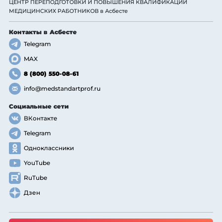
ЦЕНТР ПЕРЕПОДГОТОВКИ И ПОВЫШЕНИЯ КВАЛИФИКАЦИИ
МЕДИЦИНСКИХ РАБОТНИКОВ
в Асбесте
Контакты
в Асбесте
Telegram
MAX
8 (800) 550-08-61
info@medstandartprof.ru
Социальные сети
ВКонтакте
Telegram
Одноклассники
YouTube
RuTube
Дзен