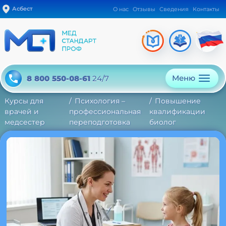
Асбест
О нас
Отзывы
Сведения
Контакты
Меню
8 800 550-08-61
24/7
Курсы для
Психология –
Повышение
врачей и
профессиональная
квалификации
медсестер
переподготовка
биолог