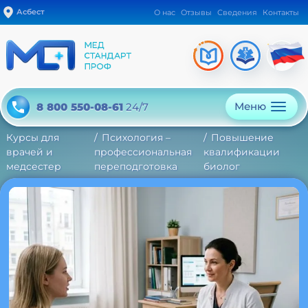
Асбест
О нас
Отзывы
Сведения
Контакты
Меню
8 800 550-08-61
24/7
Курсы для
Психология –
Повышение
врачей и
профессиональная
квалификации
медсестер
переподготовка
биолог