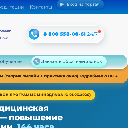
Вход на портал
редитации
Контакты
РОССИИ
8 800 550-08-61
24/7
А
КУРСЫ
 обучение
Заказать обратный звонок
 (теория онлайн + практика очно)
Подробнее о ПК →
ВОЙ ПРОГРАММЕ МИНЗДРАВА (С 01.03.2026)
дицинская
 — повышение
ции,
144 часа