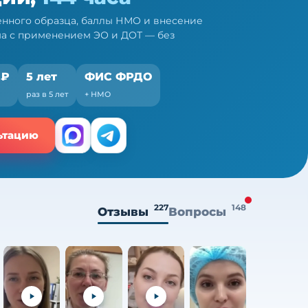
нного образца, баллы НМО и внесение
ма с применением ЭО и ДОТ — без
 ₽
5 лет
ФИС ФРДО
раз в 5 лет
+ НМО
ьтацию
227
148
Отзывы
Вопросы