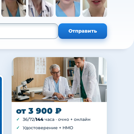
+105
Отправить
от 3 900 ₽
36/72/
144
часа · очно + онлайн
Удостоверение + НМО