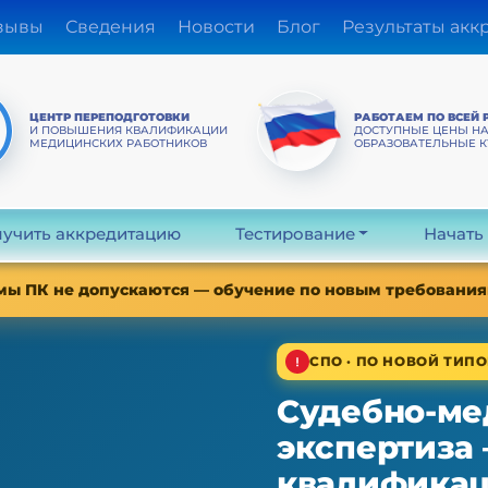
зывы
Сведения
Новости
Блог
Результаты акк
ЦЕНТР ПЕРЕПОДГОТОВКИ
РАБОТАЕМ ПО ВСЕЙ 
И ПОВЫШЕНИЯ КВАЛИФИКАЦИИ
ДОСТУПНЫЕ ЦЕНЫ Н
МЕДИЦИНСКИХ РАБОТНИКОВ
ОБРАЗОВАТЕЛЬНЫЕ 
учить аккредитацию
Тестирование
Начать
мы ПК не допускаются — обучение по новым требованиям
СПО · ПО НОВОЙ ТИПО
Судебно-ме
экспертиза
квалифика