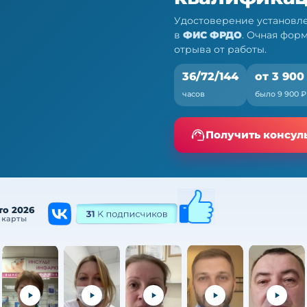
Удостоверение установле
в
ФИС ФРДО
. Очная фор
отрыва от работы.
36/72/144
от 3 900
часов
было 9 900 ₽
за — ПК, 36/72/144
Получить консул
а от работы
то 2026
 карты