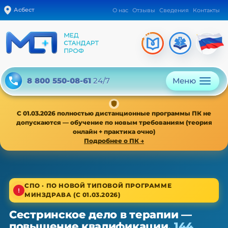
Асбест
О нас
Отзывы
Сведения
Контакты
Меню
8 800 550-08-61
24/7
С 01.03.2026 полностью дистанционные программы ПК не
допускаются — обучение по новым требованиям (теория
онлайн + практика очно)
Подробнее о ПК →
1/4
СПО · ПО НОВОЙ ТИПОВОЙ ПРОГРАММЕ
МИНЗДРАВА (С 01.03.2026)
Среднее звено · новая типовая программа
Сестринское дело в терапии —
Сестринское дело в терапии —
повышение квалификации,
144