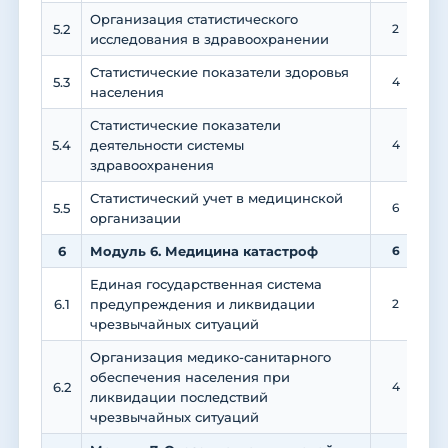
Организация статистического
5.2
2
исследования в здравоохранении
Статистические показатели здоровья
5.3
4
населения
Статистические показатели
5.4
деятельности системы
4
здравоохранения
Статистический учет в медицинской
5.5
6
организации
6
Модуль 6. Медицина катастроф
6
Единая государственная система
6.1
предупреждения и ликвидации
2
чрезвычайных ситуаций
Организация медико-санитарного
обеспечения населения при
6.2
4
ликвидации последствий
чрезвычайных ситуаций