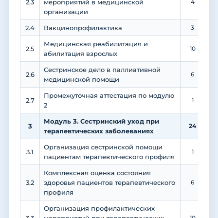
2.3
мероприятий в медицинской
4
организации
2.4
Вакцинопрофилактика
3
1
Медицинская реабилитация и
2.5
10
абилитация взрослых
Сестринское дело в паллиативной
2.6
6
медицинской помощи
Промежуточная аттестация по модулю
2.7
1
2
Модуль 3. Сестринский уход при
3
24
терапевтических заболеваниях
Организация сестринской помощи
3.1
1
1
пациентам терапевтического профиля
Комплексная оценка состояния
3.2
здоровья пациентов терапевтического
6
профиля
Организация профилактических
10