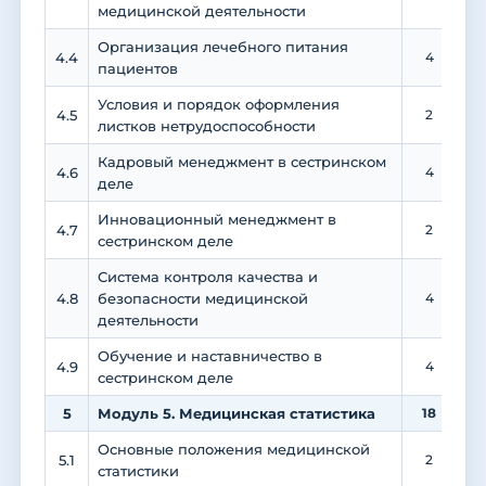
медицинской деятельности
Организация лечебного питания
4.4
4
пациентов
Условия и порядок оформления
4.5
2
листков нетрудоспособности
Кадровый менеджмент в сестринском
4.6
4
деле
Инновационный менеджмент в
4.7
2
сестринском деле
Система контроля качества и
4.8
безопасности медицинской
4
деятельности
Обучение и наставничество в
4.9
4
сестринском деле
5
Модуль 5. Медицинская статистика
18
Основные положения медицинской
5.1
2
статистики