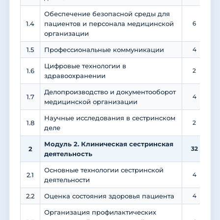
Обеспечение безопасной среды для
1.4
пациентов и персонала медицинской
6
организации
1.5
Профессиональные коммуникации
4
Цифровые технологии в
1.6
2
здравоохранении
Делопроизводство и документооборот
1.7
4
медицинской организации
Научные исследования в сестринском
1.8
2
деле
Модуль 2. Клиническая сестринская
2
32
деятельность
Основные технологии сестринской
2.1
4
деятельности
2.2
Оценка состояния здоровья пациента
4
Организация профилактических