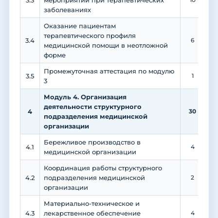
3.3
мероприятий при терапевтических
заболеваниях
Оказание пациентам
терапевтического профиля
3.4
6
медицинской помощи в неотложной
форме
Промежуточная аттестация по модулю
3.5
1
3
Модуль 4. Организация
деятельности структурного
4
30
подразделения медицинской
организации
Бережливое производство в
4.1
4
медицинской организации
Координация работы структурного
4.2
подразделения медицинской
2
организации
Материально-техническое и
4.3
лекарственное обеспечение
4