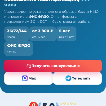
ПК, 36/72/144 ч
часа
Очно (практика) + теория онлайн, без отрыва от
Удостоверение установленного образца, баллы НМО
работы
и внесение в
ФИС ФРДО
. Очная форма с
применением ЭО и ДОТ — без отрыва от работы.
36/72/144
от 3 900 ₽
5 лет
часов
стоимость
раз в 5 лет
ФИС ФРДО
+ НМО
Получить консультацию
Max
Telegram
5,0