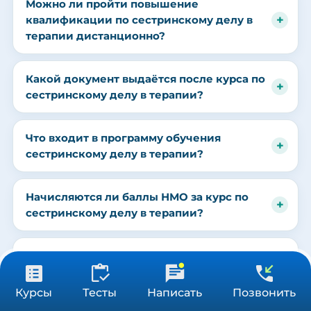
Можно ли пройти повышение
квалификации по сестринскому делу в
терапии дистанционно?
Какой документ выдаётся после курса по
сестринскому делу в терапии?
Что входит в программу обучения
сестринскому делу в терапии?
Начисляются ли баллы НМО за курс по
сестринскому делу в терапии?
Наш сайт в автоматическом режиме собирает данные о Вашем
местоположении, IP адресе и файлах cookies. Продолжая пользоваться
Принять
сайтом, вы даете
согласие
на обработку указанных персональных данных.
Сколько стоит обучение по
сестринскому делу в терапии?
от 3 900 ₽
Получить консультацию
Курсы
Тесты
Написать
Позвонить
36/72/144 ч