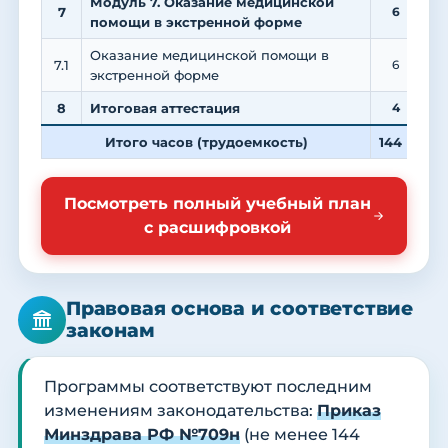
Модуль 7. Оказание медицинской
7
6
помощи в экстренной форме
Оказание медицинской помощи в
7.1
6
экстренной форме
8
Итоговая аттестация
4
Итого часов (трудоемкость)
144
4
Посмотреть полный учебный план
с расшифровкой
Правовая основа и соответствие
законам
Программы соответствуют последним
изменениям законодательства:
Приказ
Минздрава РФ №709н
(не менее 144