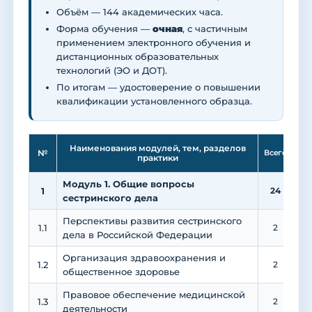
Объём — 144 академических часа.
Форма обучения —
очная
, с частичным
применением электронного обучения и
дистанционных образовательных
технологий (ЭО и ДОТ).
По итогам — удостоверение о повышении
квалификации установленного образца.
Ле
Наименования модулей, тем, разделов
№
Всего
практики
Модуль 1. Общие вопросы
1
24
1
сестринского дела
Перспективы развития сестринского
1.1
2
дела в Российской Федерации
Организация здравоохранения и
1.2
2
общественное здоровье
Правовое обеспечение медицинской
1.3
2
деятельности