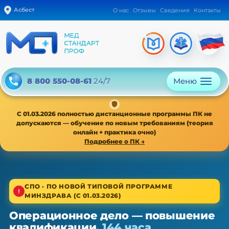
Асбест
О нас
Отзывы
Сведения
Контакты
Меню
8 800 550-08-61
24/7
С 01.03.2026 полностью дистанционные программы ПК не
допускаются — обучение по новым требованиям (теория
онлайн + практика очно)
Подробнее о ПК →
1/4
СПО · ПО НОВОЙ ТИПОВОЙ ПРОГРАММЕ
МИНЗДРАВА (С 01.03.2026)
Среднее звено · новая типовая программа
Операционное дело — повышение
Операционное дело — ПК,
квалификации,
144 часа