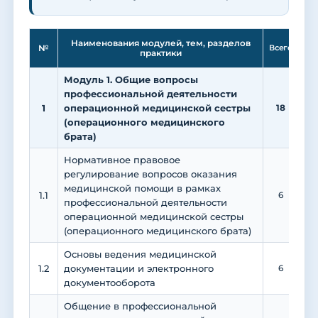
Ле
Наименования модулей, тем, разделов
№
Всего
практики
Модуль 1. Общие вопросы
профессиональной деятельности
1
операционной медицинской сестры
18
(операционного медицинского
брата)
Нормативное правовое
регулирование вопросов оказания
медицинской помощи в рамках
1.1
6
профессиональной деятельности
операционной медицинской сестры
(операционного медицинского брата)
Основы ведения медицинской
1.2
документации и электронного
6
документооборота
Общение в профессиональной