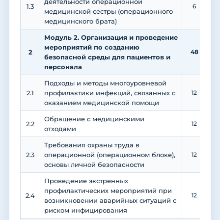
деятельности операционной
1.3
6
медицинской сестры (операционного
медицинского брата)
Модуль 2. Организация и проведение
мероприятий по созданию
2
48
2
безопасной среды для пациентов и
персонала
Подходы и методы многоуровневой
2.1
профилактики инфекций, связанных с
12
оказанием медицинской помощи
Обращение с медицинскими
2.2
12
отходами
Требования охраны труда в
2.3
операционной (операционном блоке),
12
основы личной безопасности
Проведение экстренных
профилактических мероприятий при
2.4
12
возникновении аварийных ситуаций с
риском инфицирования