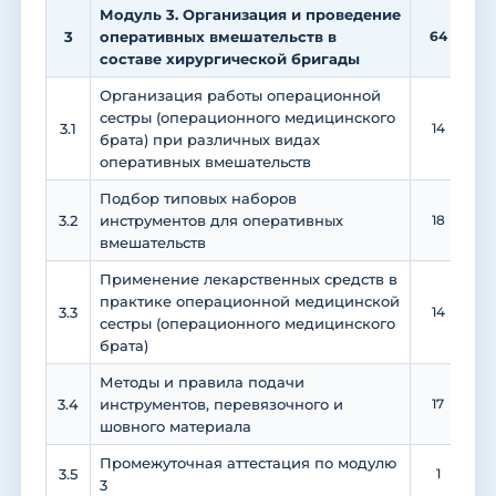
Модуль 3. Организация и проведение
3
оперативных вмешательств в
64
2
составе хирургической бригады
Организация работы операционной
сестры (операционного медицинского
3.1
14
брата) при различных видах
оперативных вмешательств
Подбор типовых наборов
3.2
инструментов для оперативных
18
вмешательств
Применение лекарственных средств в
практике операционной медицинской
3.3
14
сестры (операционного медицинского
брата)
Методы и правила подачи
3.4
инструментов, перевязочного и
17
шовного материала
Промежуточная аттестация по модулю
3.5
1
3