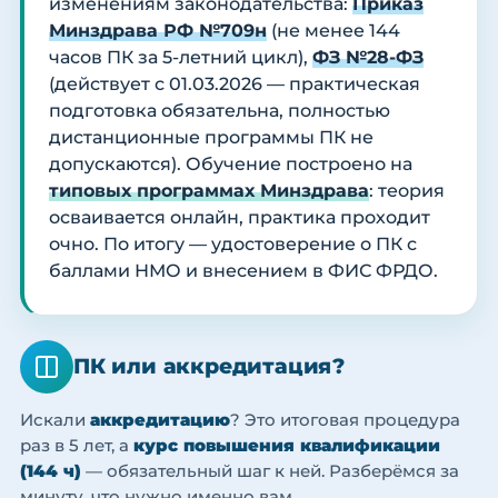
изменениям законодательства:
Приказ
Минздрава РФ №709н
(не менее 144
часов ПК за 5-летний цикл),
ФЗ №28-ФЗ
(действует с 01.03.2026 — практическая
подготовка обязательна, полностью
дистанционные программы ПК не
допускаются). Обучение построено на
типовых программах Минздрава
: теория
осваивается онлайн, практика проходит
очно. По итогу — удостоверение о ПК с
баллами НМО и внесением в ФИС ФРДО.
ПК или аккредитация?
Искали
аккредитацию
? Это итоговая процедура
раз в 5 лет, а
курс повышения квалификации
(144 ч)
— обязательный шаг к ней. Разберёмся за
минуту, что нужно именно вам.