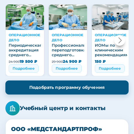
ОПЕРАЦИОННОЕ
ОПЕРАЦИОННОЕ
ОПЕРАЦИОННОЕ
ДЕЛО
ДЕЛО
ДЕЛО
Периодическая
Профессиональная
ИОМы по
аккредитация
переподготовка
клиническим
среднего
среднего
рекомендациям
медицинского
медицинского
19 500 ₽
24 900 ₽
150 ₽
24 900
29 900
персонала
персонала
Подробнее
Подробнее
Подробнее
Подобрать программу обучения
Учебный центр и контакты
ООО «МЕДСТАНДАРТПРОФ»