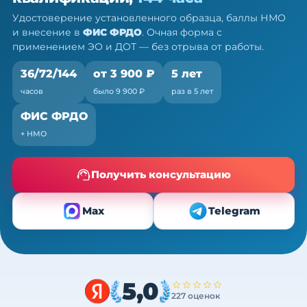
36/72/144 ч
Удостоверение установленного образца, баллы НМО
Очно (практика) + теория онлайн, без отрыва от
и внесение в
ФИС ФРДО
. Очная форма с
работы
применением ЭО и ДОТ — без отрыва от работы.
36/72/144
от 3 900 ₽
5 лет
часов
было 9 900 ₽
раз в 5 лет
ФИС ФРДО
+ НМО
Получить консультацию
Max
Telegram
5,0
227 оценок