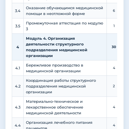
Оказание обучающимся медицинской
3.4
6
помощи в неотложной форме
Промежуточная аттестация по модулю
3.5
1
3
Модуль 4. Организация
деятельности структурного
4
30
подразделения медицинской
организации
Бережливое производство в
4.1
4
медицинской организации
Координация работы структурного
4.2
подразделения медицинской
2
организации
Материально-техническое и
4.3
лекарственное обеспечение
4
медицинской деятельности
Организация лечебного питания
4.4
4
пациентов