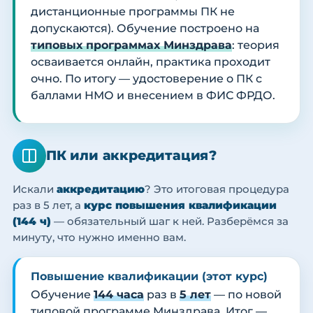
дистанционные программы ПК не
допускаются). Обучение построено на
типовых программах Минздрава
: теория
осваивается онлайн, практика проходит
очно. По итогу — удостоверение о ПК с
баллами НМО и внесением в ФИС ФРДО.
ПК или аккредитация?
Искали
аккредитацию
? Это итоговая процедура
раз в 5 лет, а
курс повышения квалификации
(144 ч)
— обязательный шаг к ней. Разберёмся за
минуту, что нужно именно вам.
Повышение квалификации (этот курс)
Обучение
144 часа
раз в
5 лет
— по новой
типовой программе Минздрава. Итог —