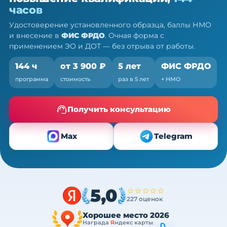
ч
часов
Очно (практика) + теория онлайн, без отрыва от
Удостоверение установленного образца, баллы НМО
работы
и внесение в
ФИС ФРДО
. Очная форма с
применением ЭО и ДОТ — без отрыва от работы.
144 ч
от 3 900 ₽
5 лет
ФИС ФРДО
программа
стоимость
раз в 5 лет
+ НМО
Получить консультацию
Max
Telegram
5,0
227 оценок
Хорошее место 2026
Награда
Я
ндекс карты