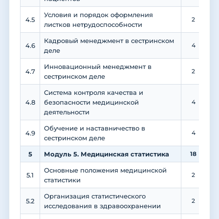
Условия и порядок оформления
4.5
2
листков нетрудоспособности
Кадровый менеджмент в сестринском
4.6
4
деле
Инновационный менеджмент в
4.7
2
сестринском деле
Система контроля качества и
4.8
безопасности медицинской
4
деятельности
Обучение и наставничество в
4.9
4
сестринском деле
5
Модуль 5. Медицинская статистика
18
Основные положения медицинской
5.1
2
статистики
Организация статистического
5.2
2
исследования в здравоохранении