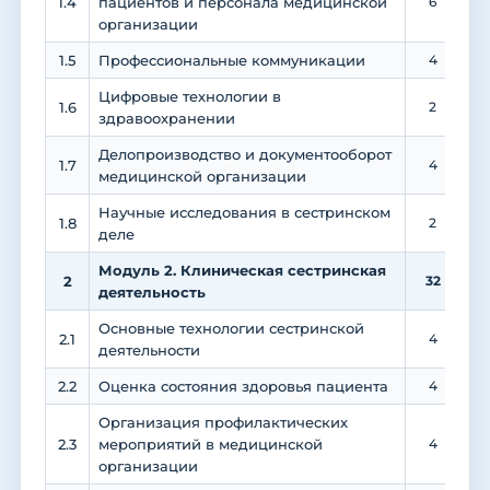
1.4
пациентов и персонала медицинской
6
организации
1.5
Профессиональные коммуникации
4
Цифровые технологии в
1.6
2
здравоохранении
Делопроизводство и документооборот
1.7
4
медицинской организации
Научные исследования в сестринском
1.8
2
деле
Модуль 2. Клиническая сестринская
2
32
деятельность
Основные технологии сестринской
2.1
4
деятельности
2.2
Оценка состояния здоровья пациента
4
Организация профилактических
2.3
мероприятий в медицинской
4
организации