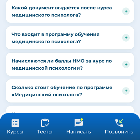
Какой документ выдаётся после курса
медицинского психолога?
Что входит в программу обучения
медицинского психолога?
Начисляются ли баллы НМО за курс по
медицинской психологии?
Сколько стоит обучение по программе
«Медицинский психолог»?
Какие документы нужны для зачисления
на курс медицинского психолога?
от 3 900 ₽
Получить консультацию
Курсы
Тесты
Написать
Позвонить
144 ч