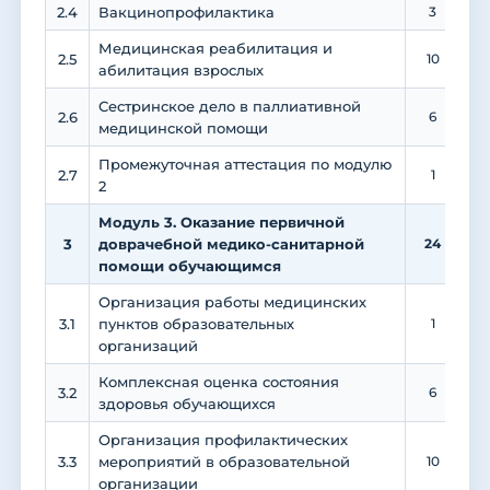
2.4
Вакцинопрофилактика
3
1
Медицинская реабилитация и
2.5
10
абилитация взрослых
Сестринское дело в паллиативной
2.6
6
медицинской помощи
Промежуточная аттестация по модулю
2.7
1
2
Модуль 3. Оказание первичной
3
доврачебной медико-санитарной
24
помощи обучающимся
Организация работы медицинских
3.1
пунктов образовательных
1
1
организаций
Комплексная оценка состояния
3.2
6
здоровья обучающихся
Организация профилактических
3.3
мероприятий в образовательной
10
организации