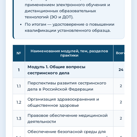
применением электронного обучения и
дистанционных образовательных
технологий (ЭО и ДОТ).
По итогам — удостоверение о повышении
квалификации установленного образца.
Ле
Наименования модулей, тем, разделов
№
Всего
практики
Модуль 1. Общие вопросы
1
24
1
сестринского дела
Перспективы развития сестринского
1.1
2
дела в Российской Федерации
Организация здравоохранения и
1.2
2
общественное здоровье
Правовое обеспечение медицинской
1.3
2
деятельности
Обеспечение безопасной среды для