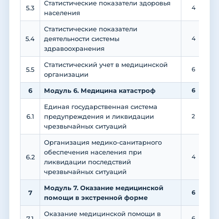
Статистические показатели здоровья
5.3
4
населения
Статистические показатели
5.4
деятельности системы
4
здравоохранения
Статистический учет в медицинской
5.5
6
организации
6
Модуль 6. Медицина катастроф
6
Единая государственная система
6.1
предупреждения и ликвидации
2
чрезвычайных ситуаций
Организация медико-санитарного
обеспечения населения при
6.2
4
ликвидации последствий
чрезвычайных ситуаций
Модуль 7. Оказание медицинской
7
6
помощи в экстренной форме
Оказание медицинской помощи в
7.1
6