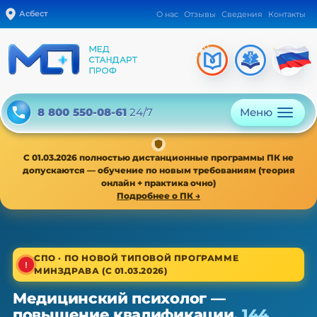
Асбест
О нас
Отзывы
Сведения
Контакты
Меню
8 800 550-08-61
24/7
С 01.03.2026 полностью дистанционные программы ПК не
допускаются — обучение по новым требованиям (теория
онлайн + практика очно)
Подробнее о ПК →
1/4
СПО · ПО НОВОЙ ТИПОВОЙ ПРОГРАММЕ
МИНЗДРАВА (С 01.03.2026)
Среднее звено · новая типовая программа
Медицинский психолог —
Медицинский психолог — ПК, 144
повышение квалификации,
144