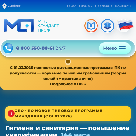
Асбест
О нас
Отзывы
Сведения
Контакты
Меню
8 800 550-08-61
24/7
С 01.03.2026 полностью дистанционные программы ПК не
допускаются — обучение по новым требованиям (теория
онлайн + практика очно)
Подробнее о ПК →
1/4
СПО · ПО НОВОЙ ТИПОВОЙ ПРОГРАММЕ
МИНЗДРАВА (С 01.03.2026)
Среднее звено · новая типовая программа
Гигиена и санитария — повышение
Гигиена и санитария — ПК,
квалификации,
144 часа