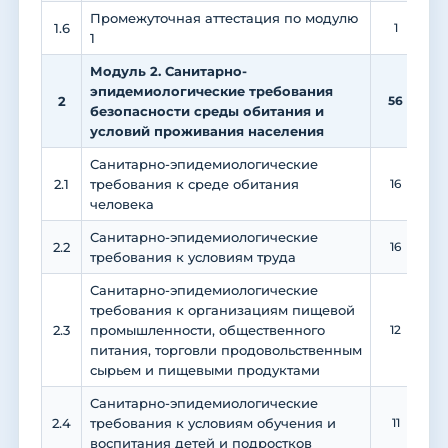
Промежуточная аттестация по модулю
1.6
1
1
Модуль 2. Санитарно-
эпидемиологические требования
2
56
1
безопасности среды обитания и
условий проживания населения
Санитарно-эпидемиологические
2.1
требования к среде обитания
16
человека
Санитарно-эпидемиологические
2.2
16
требования к условиям труда
Санитарно-эпидемиологические
требования к организациям пищевой
2.3
промышленности, общественного
12
питания, торговли продовольственным
сырьем и пищевыми продуктами
Санитарно-эпидемиологические
2.4
требования к условиям обучения и
11
воспитания детей и подростков