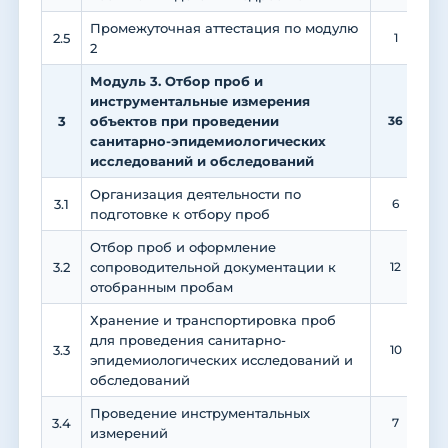
Промежуточная аттестация по модулю
2.5
1
2
Модуль 3. Отбор проб и
инструментальные измерения
3
объектов при проведении
36
1
санитарно-эпидемиологических
исследований и обследований
Организация деятельности по
3.1
6
подготовке к отбору проб
Отбор проб и оформление
3.2
сопроводительной документации к
12
отобранным пробам
Хранение и транспортировка проб
для проведения санитарно-
3.3
10
эпидемиологических исследований и
обследований
Проведение инструментальных
3.4
7
измерений