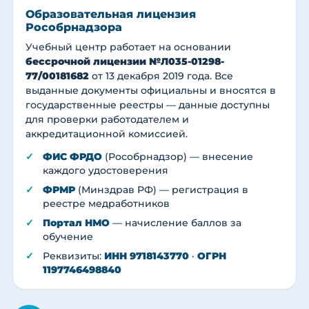
Образовательная лицензия
Рособрнадзора
Учебный центр работает на основании
бессрочной лицензии №Л035-01298-
77/00181682
от 13 декабря 2019 года. Все
выданные документы официальны и вносятся в
государственные реестры — данные доступны
для проверки работодателем и
аккредитационной комиссией.
ФИС ФРДО
(Рособрнадзор) — внесение
каждого удостоверения
ФРМР
(Минздрав РФ) — регистрация в
реестре медработников
Портал НМО
— начисление баллов за
обучение
Реквизиты:
ИНН 9718143770
·
ОГРН
1197746498840