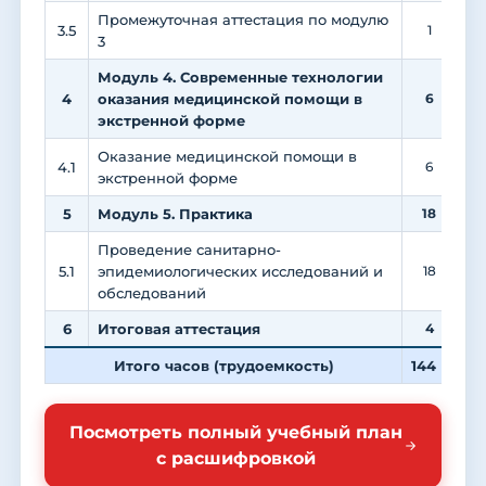
Промежуточная аттестация по модулю
3.5
1
3
Модуль 4. Современные технологии
4
оказания медицинской помощи в
6
экстренной форме
Оказание медицинской помощи в
4.1
6
экстренной форме
5
Модуль 5. Практика
18
Проведение санитарно-
5.1
эпидемиологических исследований и
18
обследований
6
Итоговая аттестация
4
Итого часов (трудоемкость)
144
4
Посмотреть полный учебный план
с расшифровкой