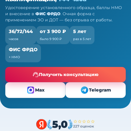
36/72/144 ч
Удостоверение установленного образца, баллы НМО
Очно (практика) + теория онлайн, без отрыва от
и внесение в
ФИС ФРДО
. Очная форма с
работы
применением ЭО и ДОТ — без отрыва от работы.
36/72/144
от 3 900 ₽
5 лет
часов
было 9 900 ₽
раз в 5 лет
ФИС ФРДО
+ НМО
Получить консультацию
Max
Telegram
5,0
227 оценок