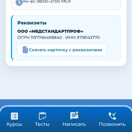
пн–вс 08:00–21:00 МСК
Реквизиты
ООО «МЕДСТАНДАРТПРОФ»
ОГРН 1197746498840 · ИНН 9718143770
Скачать карточку с реквизитами
Курсы для
Повышение
Детский
врачей и
квалификации
медицинский
медсестер
(СПО)
массаж
от 3 900 ₽
Получить консультацию
Курсы
Тесты
Написать
Позвонить
36/72/144 ч