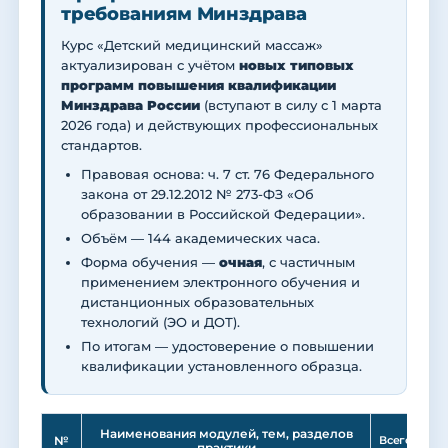
требованиям Минздрава
Курс «Детский медицинский массаж»
актуализирован с учётом
новых типовых
программ повышения квалификации
Минздрава России
(вступают в силу с 1 марта
2026 года) и действующих профессиональных
стандартов.
Правовая основа: ч. 7 ст. 76 Федерального
закона от 29.12.2012 № 273-ФЗ «Об
образовании в Российской Федерации».
Объём — 144 академических часа.
Форма обучения —
очная
, с частичным
применением электронного обучения и
дистанционных образовательных
технологий (ЭО и ДОТ).
По итогам — удостоверение о повышении
квалификации установленного образца.
Ле
Наименования модулей, тем, разделов
№
Всего
практики