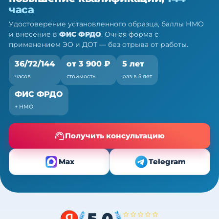
ПК, 36/72/144 ч
часа
Очно (практика) + теория онлайн, без отрыва от
Удостоверение установленного образца, баллы НМО
работы
и внесение в
ФИС ФРДО
. Очная форма с
применением ЭО и ДОТ — без отрыва от работы.
36/72/144
от 3 900 ₽
5 лет
часов
стоимость
раз в 5 лет
ФИС ФРДО
+ НМО
Получить консультацию
Max
Telegram
5,0