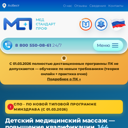
Асбест
О нас
Отзывы
Сведения
Контакты
Меню
8 800 550-08-61
24/7
С 01.03.2026 полностью дистанционные программы ПК не
допускаются — обучение по новым требованиям (теория
онлайн + практика очно)
Подробнее о ПК →
1/4
СПО · ПО НОВОЙ ТИПОВОЙ ПРОГРАММЕ
МИНЗДРАВА (С 01.03.2026)
Среднее звено · новая типовая программа
Детский медицинский массаж —
Детский медицинский массаж —
повышение квалификации,
144