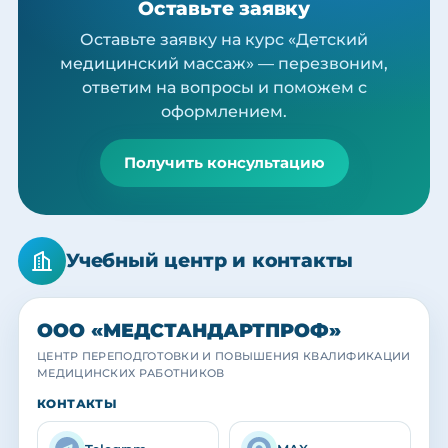
Оставьте заявку
Оставьте заявку на курс «Детский
медицинский массаж» — перезвоним,
ответим на вопросы и поможем с
оформлением.
Получить консультацию
Учебный центр и контакты
ООО «МЕДСТАНДАРТПРОФ»
ЦЕНТР ПЕРЕПОДГОТОВКИ И ПОВЫШЕНИЯ КВАЛИФИКАЦИИ
МЕДИЦИНСКИХ РАБОТНИКОВ
МЕДСТАНДАРТПРОФ
МЕДСТАНДАРТПРОФ
МЕДСТАНДАРТПРОФ
КОНТАКТЫ
Учебный центр
Наша команда
Выпускники
Практика с действующими специалистами
Преподаватели и кураторы центра
Вручение удостоверений и сертификатов