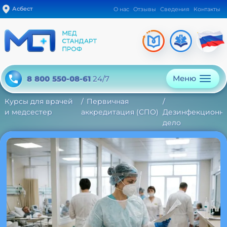
Асбест
О нас
Отзывы
Сведения
Контакты
Меню
8 800 550-08-61
24/7
Курсы для врачей
Первичная
и медсестер
аккредитация (СПО)
Дезинфекционн
дело