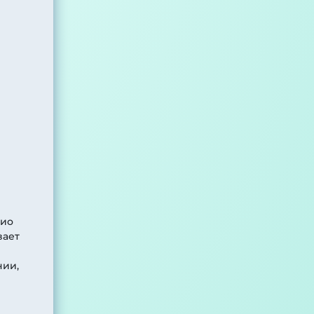
лио
вает
нии,