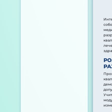
Инт
соб
мед
раз
ква
лече
здр
РО
РА
Про
квал
демо
допу
Учит
моду
изм