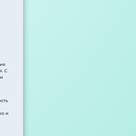
ния
. С
 и
ость
ро и