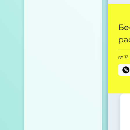
Бе
ра
до 12
%