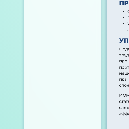
ПР
УП
Подг
труд
проц
порт
наше
при
сло
ИОМ 
ста
спец
эфф